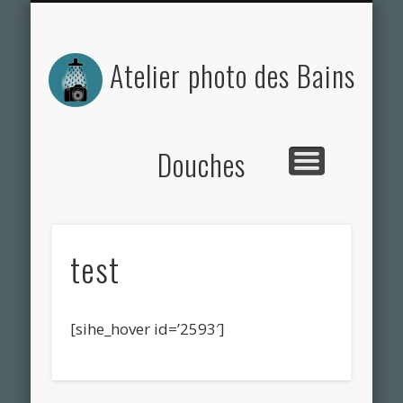
ACTUALITÉS DE L’ATELIER
NOS PHOTOS
CONTACT
L’ATELIER
Atelier photo des Bains
Douches
test
[sihe_hover id=’2593′]