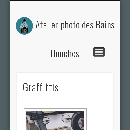
ACTUALITÉS DE L’ATELIER
NOS PHOTOS
CONTACT
L’ATELIER
Atelier photo des Bains
Douches
Graffittis