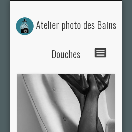
ACTUALITÉS DE L’ATELIER
NOS PHOTOS
CONTACT
L’ATELIER
Atelier photo des Bains
Douches