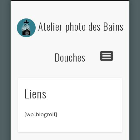
ACTUALITÉS DE L’ATELIER
NOS PHOTOS
CONTACT
L’ATELIER
Atelier photo des Bains
Douches
Liens
[wp-blogroll]