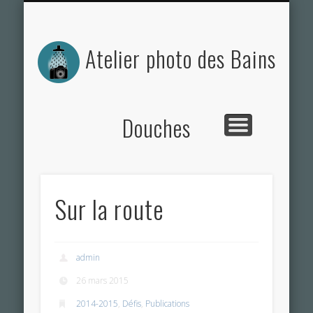
ACTUALITÉS DE L’ATELIER
NOS PHOTOS
CONTACT
L’ATELIER
Atelier photo des Bains
Douches
Sur la route
admin
26 mars 2015
2014-2015
,
Défis
,
Publications