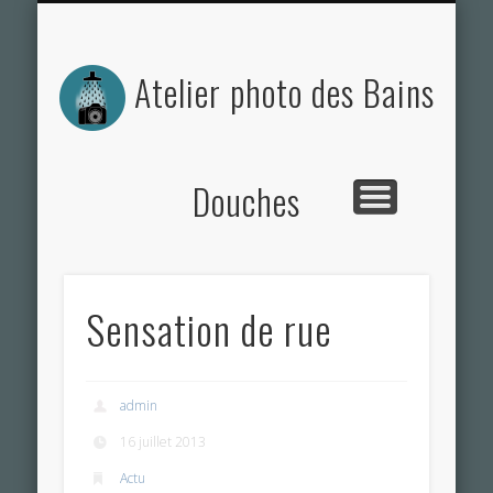
ACTUALITÉS DE L’ATELIER
NOS PHOTOS
CONTACT
L’ATELIER
Atelier photo des Bains
Douches
Sensation de rue
admin
16 juillet 2013
Actu