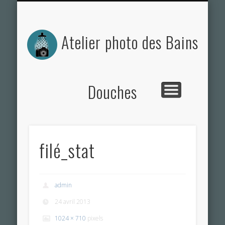
ACTUALITÉS DE L’ATELIER
NOS PHOTOS
CONTACT
L’ATELIER
Atelier photo des Bains
Douches
filé_stat
admin
24 avril 2013
1024 × 710
pixels